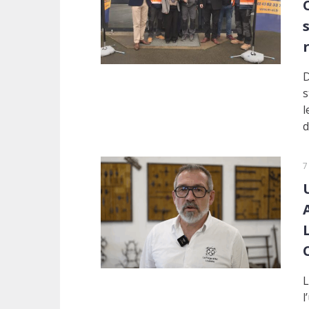
D
s
l
d
7
L
l