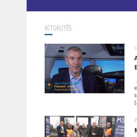
ACTUALITÉS
1
A
e
s
[
2