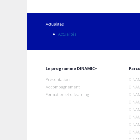
Actualités
Actualités
Le programme DINAMIC+
Parc
Présentation
DINAM
Accompagnement
DINAM
Formation et e-learning
DINAM
DINAM
DINAM
DINAM
DINAM
DINAM
DINAM