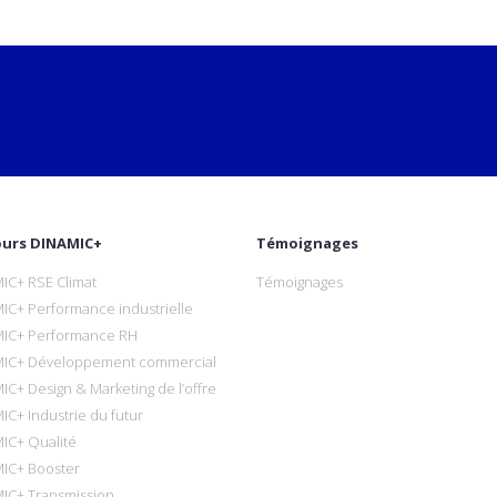
ours DINAMIC+
Témoignages
IC+ RSE Climat
Témoignages
IC+ Performance industrielle
IC+ Performance RH
IC+ Développement commercial
IC+ Design & Marketing de l’offre
IC+ Industrie du futur
IC+ Qualité
IC+ Booster
IC+ Transmission