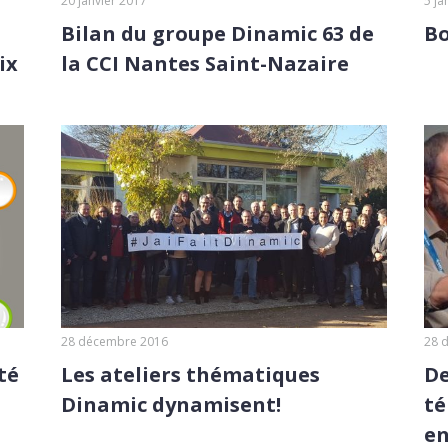
20 janvier 2017
5 ja
Bilan du groupe Dinamic 63 de
Bo
ix
la CCI Nantes Saint-Nazaire
28 décembre 2016
28 
té
Les ateliers thématiques
De
Dinamic dynamisent!
té
en