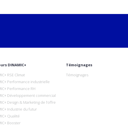
ours DINAMIC+
Témoignages
IC+ RSE Climat
Témoignages
IC+ Performance industrielle
IC+ Performance RH
IC+ Développement commercial
IC+ Design & Marketing de l’offre
IC+ Industrie du futur
IC+ Qualité
IC+ Booster