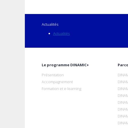
Actualités
Actualités
Le programme DINAMIC+
Parc
Présentation
DINAM
Accompagnement
DINAM
Formation et e-learning
DINAM
DINAM
DINAM
DINAM
DINAM
DINAM