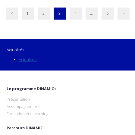
<
1
2
3
4
…
6
>
Actualités
Actualités
Le programme DINAMIC+
Présentation
Accompagnement
Formation et e-learning
Parcours DINAMIC+