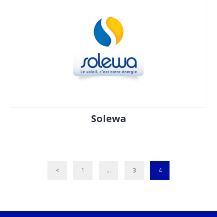
Solewa
<
1
…
3
4