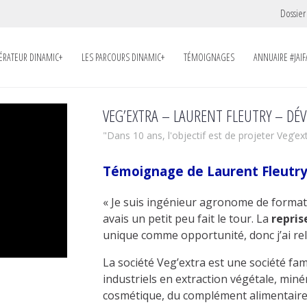
Dossier
LÉRATEUR DINAMIC+
LES PARCOURS DINAMIC+
TÉMOIGNAGES
ANNUAIRE #JAIF
VEG’EXTRA – LAURENT FLEUTRY – DÉ
"Dans 10 ans, l'objectif est de projeter Veg’ext
Témoignage de Laurent Fleutry,
« Je suis ingénieur agronome de formati
avais un petit peu fait le tour. La
repris
unique comme opportunité, donc j’ai rele
La société Veg’extra est une société fam
industriels en extraction végétale, miné
cosmétique, du complément alimentaire, 