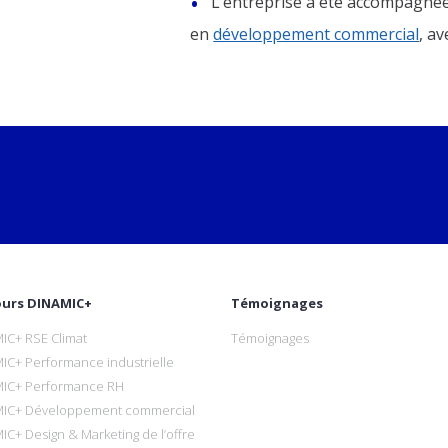
L’entreprise a été accompagné
en
développement commercial
, av
ours DINAMIC+
Témoignages
IC+ RSE Climat
Témoignages
IC+ Performance industrielle
IC+ Performance RH
IC+ Développement commercial
IC+ Design & Marketing de l’offre