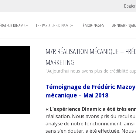
Dossier
LÉRATEUR DINAMIC+
LES PARCOURS DINAMIC+
TÉMOIGNAGES
ANNUAIRE #JAIF
MZR RÉALISATION MÉCANIQUE – FRÉD
MARKETING
"Aujourd’hui nous avons plus de crédibilité aup
Témoignage de Frédéric Mazoye
mécanique – Mai 2018
« L’expérience Dinamic a été très en
réalisation. Nous avons pris du recul 
analyse de notre fonctionnement, ainsi 
sans s’en douter, a été effectuée. Nou