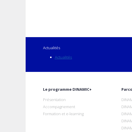
Actualités
Actualités
Le programme DINAMIC+
Parc
Présentation
DINAM
Accompagnement
DINAM
Formation et e-learning
DINAM
DINAM
DINAM