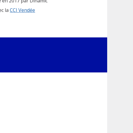
e en 2017 par Dinamic
ec la
CCI Vendée