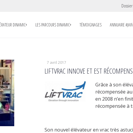
Dossier
LÉRATEUR DINAMIC+
LES PARCOURS DINAMIC+
TÉMOIGNAGES
ANNUAIRE #JAIF
7 avril 2017
LIFTVRAC INNOVE ET EST RÉCOMPENS
Grâce à son élé
récompensée au d
en 2008 n’en fini
récompensée à tr
Son nouvel élévateur en vrac très astuc