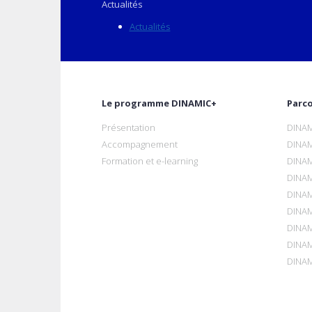
Actualités
Actualités
Le programme DINAMIC+
Parc
Présentation
DINAM
Accompagnement
DINAM
Formation et e-learning
DINAM
DINAM
DINAM
DINAM
DINAM
DINAM
DINAM