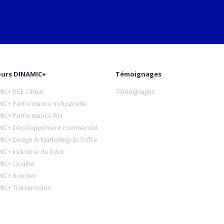
ours DINAMIC+
Témoignages
IC+ RSE Climat
Témoignages
IC+ Performance industrielle
IC+ Performance RH
IC+ Développement commercial
IC+ Design & Marketing de l’offre
IC+ Industrie du futur
IC+ Qualité
IC+ Booster
IC+ Transmission