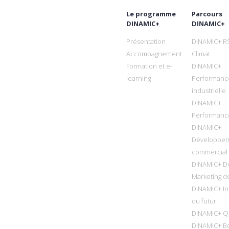
Le programme
Parcours
DINAMIC+
DINAMIC+
Présentation
DINAMIC+ R
Accompagnement
Climat
Formation et e-
DINAMIC+
learning
Performanc
industrielle
DINAMIC+
Performanc
DINAMIC+
Développe
commercial
DINAMIC+ D
Marketing de
DINAMIC+ In
du futur
DINAMIC+ Qu
DINAMIC+ B