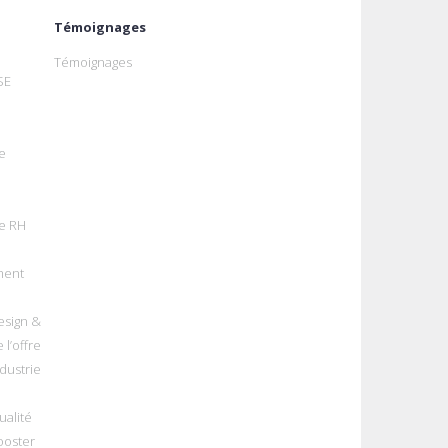
Témoignages
Témoignages
SE
e
e RH
ment
esign &
 l’offre
dustrie
alité
ooster