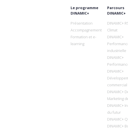
Le programme
Parcours
DINAMIC+
DINAMIC+
Présentation
DINAMIC+ R
Accompagnement
Climat
Formation et e-
DINAMIC+
learning
Performanc
industrielle
DINAMIC+
Performanc
DINAMIC+
Développe
commercial
DINAMIC+ D
Marketing de
DINAMIC+ In
du futur
DINAMIC+ Qu
DINAMIC+ B