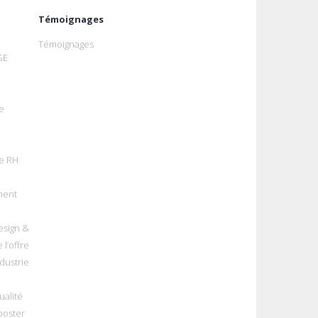
Témoignages
Témoignages
SE
e
e RH
ment
esign &
 l’offre
dustrie
alité
ooster