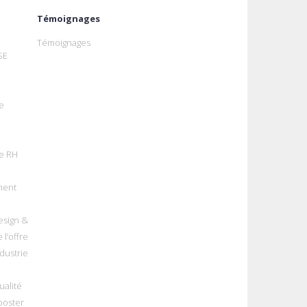
Témoignages
Témoignages
SE
e
e RH
ment
esign &
 l’offre
dustrie
alité
ooster