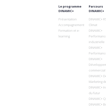
Le programme
Parcours
DINAMIC+
DINAMIC+
Présentation
DINAMIC+ R
Accompagnement
Climat
Formation et e-
DINAMIC+
learning
Performanc
industrielle
DINAMIC+
Performanc
DINAMIC+
Développe
commercial
DINAMIC+ D
Marketing de
DINAMIC+ In
du futur
DINAMIC+ Qu
DINAMIC+ B