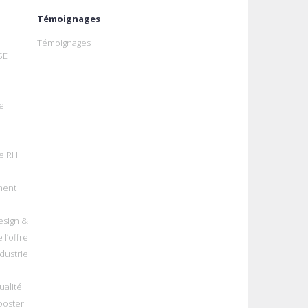
Témoignages
Témoignages
SE
e
e RH
ment
esign &
 l’offre
dustrie
alité
ooster