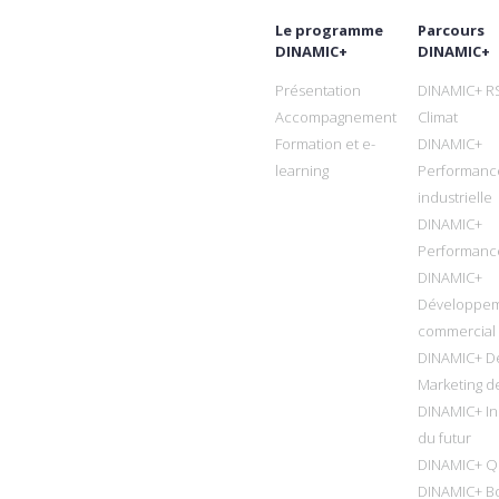
Le programme
Parcours
DINAMIC+
DINAMIC+
Présentation
DINAMIC+ R
Accompagnement
Climat
Formation et e-
DINAMIC+
learning
Performanc
industrielle
DINAMIC+
Performanc
DINAMIC+
Développe
commercial
DINAMIC+ D
Marketing de
DINAMIC+ In
du futur
DINAMIC+ Qu
DINAMIC+ B