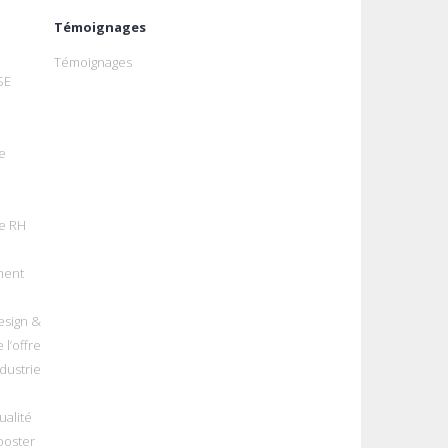
Témoignages
Témoignages
SE
e
e RH
ment
esign &
 l’offre
dustrie
alité
ooster