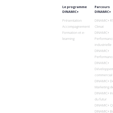
Le programme
Parcours
DINAMIC+
DINAMIC+
Présentation
DINAMIC+ R
Accompagnement
Climat
Formation et e-
DINAMIC+
learning
Performanc
industrielle
DINAMIC+
Performanc
DINAMIC+
Développe
commercial
DINAMIC+ D
Marketing de
DINAMIC+ In
du futur
DINAMIC+ Qu
DINAMIC+ B