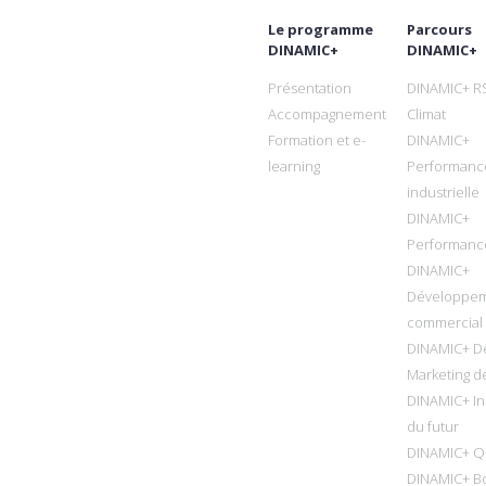
Le programme
Parcours
DINAMIC+
DINAMIC+
Présentation
DINAMIC+ R
Accompagnement
Climat
Formation et e-
DINAMIC+
learning
Performanc
industrielle
DINAMIC+
Performanc
DINAMIC+
Développe
commercial
DINAMIC+ D
Marketing de
DINAMIC+ In
du futur
DINAMIC+ Qu
DINAMIC+ B