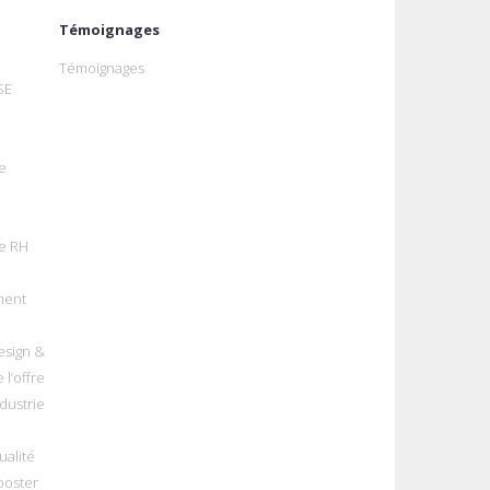
Témoignages
Témoignages
SE
e
e RH
ment
esign &
 l’offre
dustrie
alité
ooster