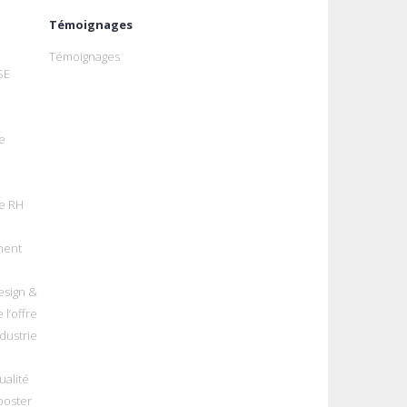
Témoignages
Témoignages
SE
e
e RH
ment
esign &
 l’offre
dustrie
alité
ooster