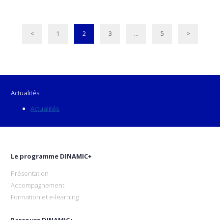
<
1
2
3
…
5
>
Actualités
Actualités
Le programme DINAMIC+
Présentation
Accompagnement
Formation et e-learning
Parcours DINAMIC+