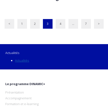
<
1
2
3
4
…
7
>
Actualités
Actualités
Le programme DINAMIC+
Présentation
Accompagnement
Formation et e-learning