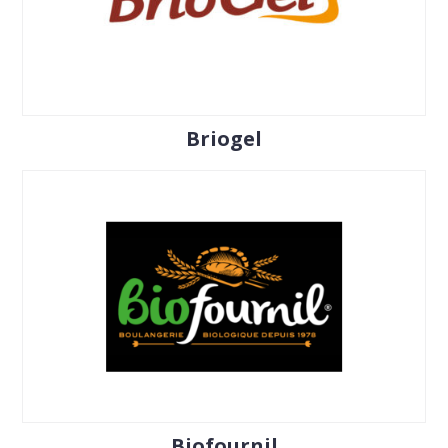
Briogel
Biofournil